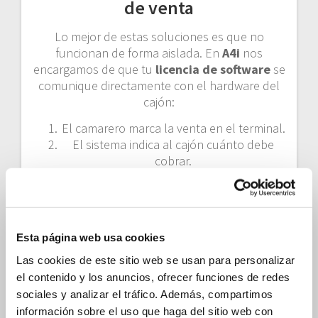
de venta
Lo mejor de estas soluciones es que no
funcionan de forma aislada. En
A4i
nos
encargamos de que tu
licencia de software
se
comunique directamente con el hardware del
cajón:
El camarero marca la venta en el terminal.
El sistema indica al cajón cuánto debe
cobrar.
El cajón valida el dinero y devuelve el
cambio exacto.
La operación queda registrada en la nube
para que puedas consultarla después.
Esta página web usa cookies
Controla tu efectivo desde
Las cookies de este sitio web se usan para personalizar
cualquier lugar
el contenido y los anuncios, ofrecer funciones de redes
sociales y analizar el tráfico. Además, compartimos
Gracias a la gestión online, puedes supervisar
información sobre el uso que haga del sitio web con
los niveles de efectivo de tu máquina desde tu