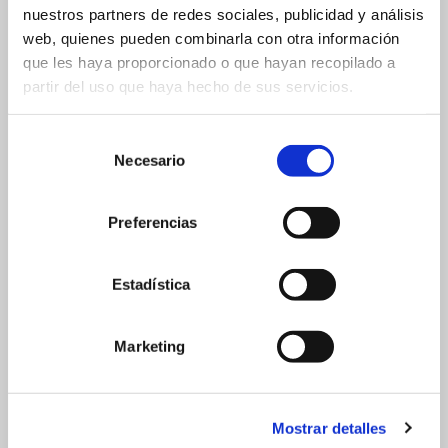
nuestros partners de redes sociales, publicidad y análisis
móvil o PC. Sabrás en tiempo real cuánto dinero
web, quienes pueden combinarla con otra información
hay en caja y si es necesario reponer cambio, sin
que les haya proporcionado o que hayan recopilado a
necesidad de estar físicamente en el
partir del uso que haya hecho de sus servicios.
establecimiento.
Selección
Necesario
de
consentimiento
Preferencias
Estadística
Protege tus
Marketing
beneficios con A4i
Informática
Mostrar detalles